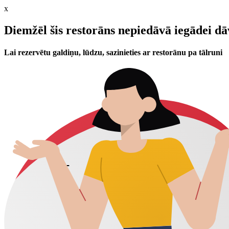
x
Diemžēl šis restorāns nepiedāvā iegādei d
Lai rezervētu galdiņu, lūdzu, sazinieties ar restorānu pa tālruni