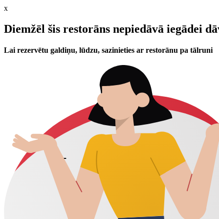
x
Diemžēl šis restorāns nepiedāvā iegādei d
Lai rezervētu galdiņu, lūdzu, sazinieties ar restorānu pa tālruni