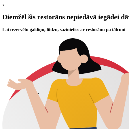
x
Diemžēl šis restorāns nepiedāvā iegādei d
Lai rezervētu galdiņu, lūdzu, sazinieties ar restorānu pa tālruni