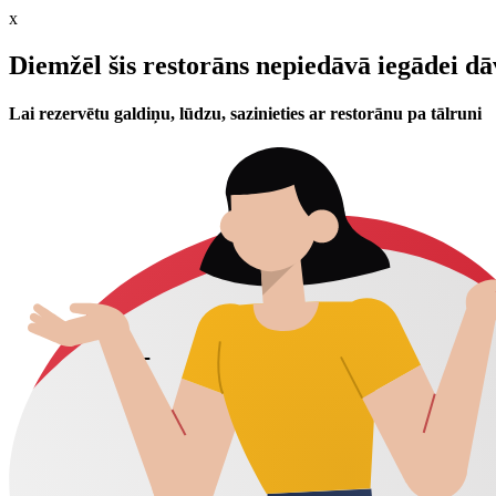
x
Diemžēl šis restorāns nepiedāvā iegādei d
Lai rezervētu galdiņu, lūdzu, sazinieties ar restorānu pa tālruni