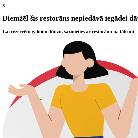
x
Diemžēl šis restorāns nepiedāvā iegādei d
Lai rezervētu galdiņu, lūdzu, sazinieties ar restorānu pa tālruni