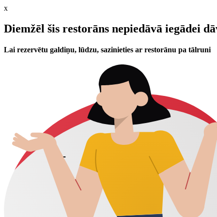
x
Diemžēl šis restorāns nepiedāvā iegādei d
Lai rezervētu galdiņu, lūdzu, sazinieties ar restorānu pa tālruni