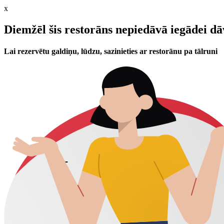
x
Diemžēl šis restorāns nepiedāvā iegādei d
Lai rezervētu galdiņu, lūdzu, sazinieties ar restorānu pa tālruni