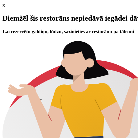
x
Diemžēl šis restorāns nepiedāvā iegādei d
Lai rezervētu galdiņu, lūdzu, sazinieties ar restorānu pa tālruni