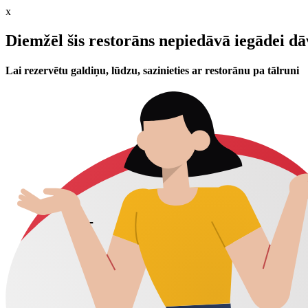
x
Diemžēl šis restorāns nepiedāvā iegādei d
Lai rezervētu galdiņu, lūdzu, sazinieties ar restorānu pa tālruni