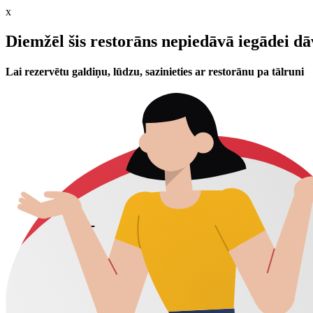
x
Diemžēl šis restorāns nepiedāvā iegādei d
Lai rezervētu galdiņu, lūdzu, sazinieties ar restorānu pa tālruni