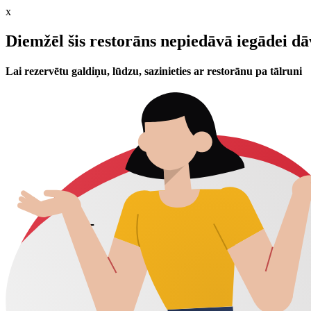
x
Diemžēl šis restorāns nepiedāvā iegādei d
Lai rezervētu galdiņu, lūdzu, sazinieties ar restorānu pa tālruni