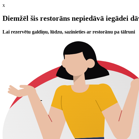
x
Diemžēl šis restorāns nepiedāvā iegādei d
Lai rezervētu galdiņu, lūdzu, sazinieties ar restorānu pa tālruni