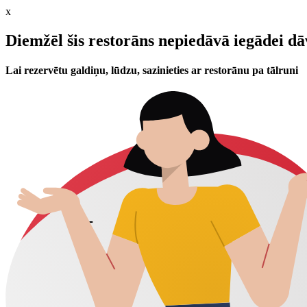
x
Diemžēl šis restorāns nepiedāvā iegādei d
Lai rezervētu galdiņu, lūdzu, sazinieties ar restorānu pa tālruni