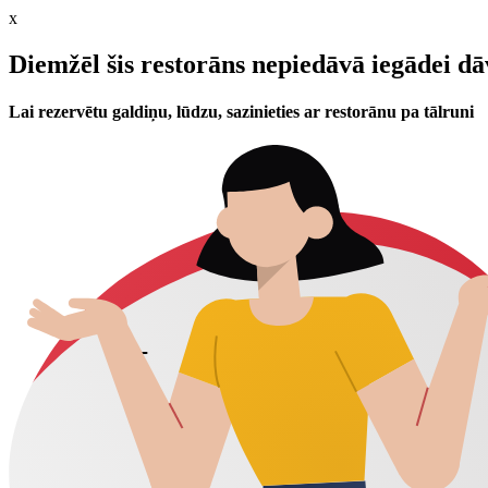
x
Diemžēl šis restorāns nepiedāvā iegādei d
Lai rezervētu galdiņu, lūdzu, sazinieties ar restorānu pa tālruni