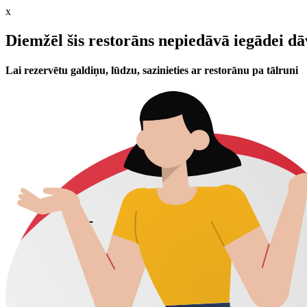
x
Diemžēl šis restorāns nepiedāvā iegādei d
Lai rezervētu galdiņu, lūdzu, sazinieties ar restorānu pa tālruni